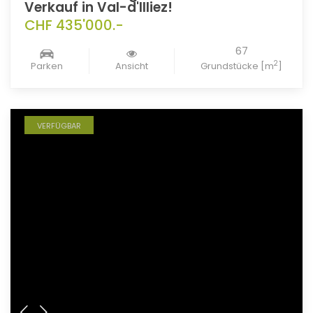
Verkauf in Val-d'Illiez!
CHF 435'000.-
67
2
Parken
Ansicht
Grundstücke [m
]
VERFÜGBAR