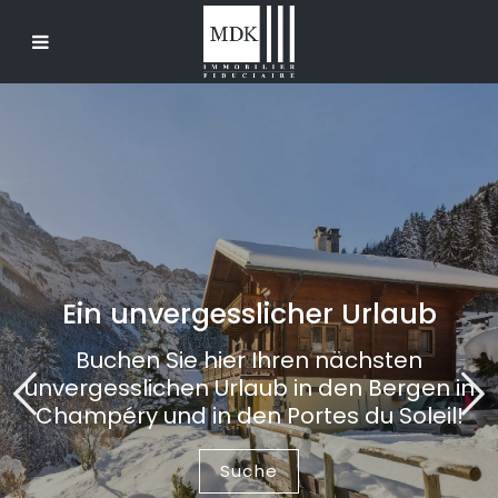
Ein unvergesslicher Urlaub
Buchen Sie hier Ihren nächsten
unvergesslichen Urlaub in den Bergen in
Champéry und in den Portes du Soleil!
Suche