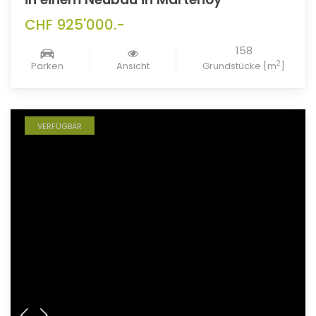
CHF 925'000.-
158
2
Parken
Ansicht
Grundstücke [m
]
VERFÜGBAR