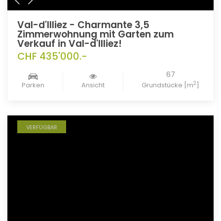
Val-d'Illiez - Charmante 3,5
Zimmerwohnung mit Garten zum
Verkauf in Val-d'Illiez!
CHF 435'000.-
67
2
Parken
Ansicht
Grundstücke [m
]
VERFÜGBAR