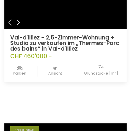
Val-d'Illiez - 2,5-Zimmer-Wohnung +
Studio zu verkaufen im „Thermes-Parc
des bains“ in Val-d'Illiez
CHF 460'000.-
74
2
Parken
Ansicht
Grundstücke [m
]
VERFÜGBAR