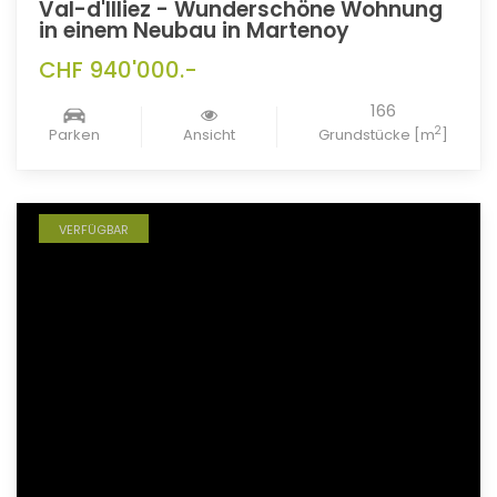
Val-d'Illiez - Wunderschöne Wohnung
in einem Neubau in Martenoy
CHF 940'000.-
166
2
Parken
Ansicht
Grundstücke [m
]
VERFÜGBAR