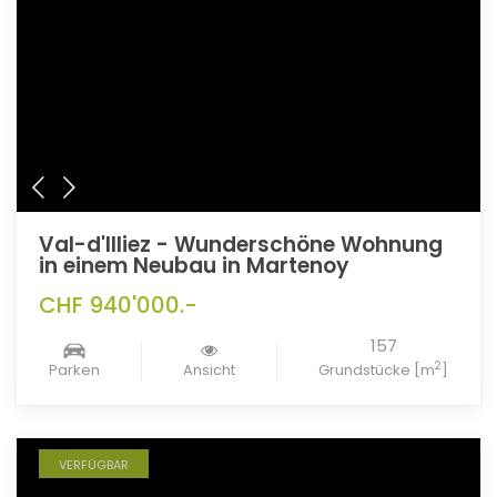
Val-d'Illiez - Wunderschöne Wohnung
in einem Neubau in Martenoy
CHF 940'000.-
157
2
Parken
Ansicht
Grundstücke [m
]
VERFÜGBAR