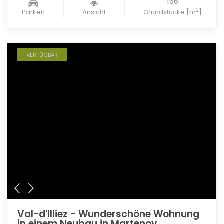
166
2
Parken
Ansicht
Grundstücke [m
]
VERFÜGBAR
Val-d'Illiez - Wunderschöne Wohnung
in einem Neubau in Martenoy