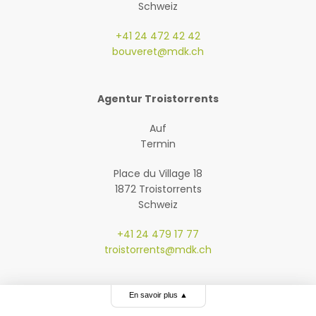
Schweiz
+41 24 472 42 42
bouveret@mdk.ch
Agentur Troistorrents
Auf
Termin
Place du Village 18
1872 Troistorrents
Schweiz
+41 24 479 17 77
troistorrents@mdk.ch
En savoir plus
▲