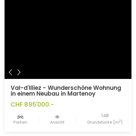
Val-d'Illiez - Wunderschöne Wohnung
in einem Neubau in Martenoy
CHF 895'000.-
148
2
Parken
Ansicht
Grundstücke [m
]