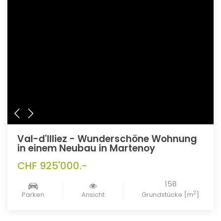
Val-d'Illiez - Wunderschöne Wohnung
in einem Neubau in Martenoy
CHF 925'000.-
158
2
Parken
Ansicht
Grundstücke [m
]