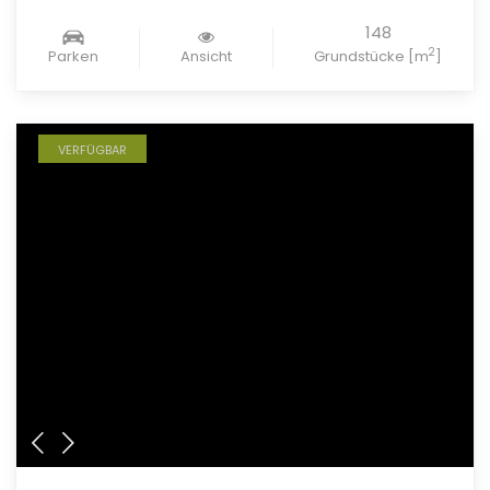
148
2
Parken
Ansicht
Grundstücke [m
]
VERFÜGBAR