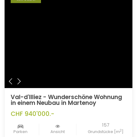
Val-d'Illiez - Wunderschöne Wohnung
in einem Neubau in Martenoy
CHF 940'000.-
157
2
Parken
Ansicht
Grundstücke [m
]