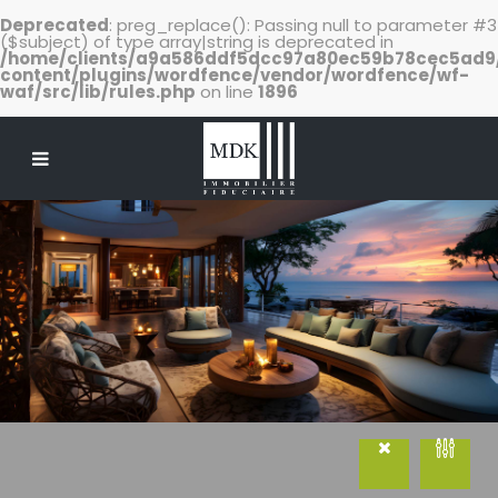
Deprecated
: preg_replace(): Passing null to parameter #3
($subject) of type array|string is deprecated in
/home/clients/a9a586ddf5dcc97a80ec59b78cec5ad
content/plugins/wordfence/vendor/wordfence/wf-
waf/src/lib/rules.php
on line
1896