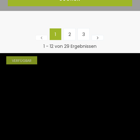
1
2
3
1 - 12 von 29 Ergebnissen
VERFÜGBAR