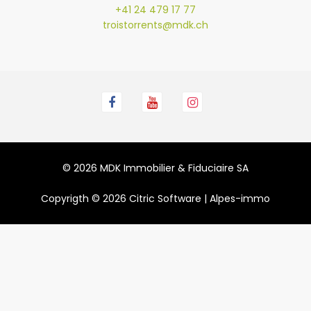
+41 24 479 17 77
troistorrents@mdk.ch
© 2026 MDK Immobilier & Fiduciaire SA
Copyrigth © 2026
Citric Software
|
Alpes-immo