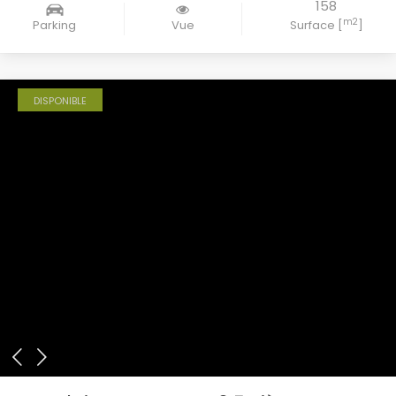
158
m2
Parking
Vue
Surface [
]
DISPONIBLE