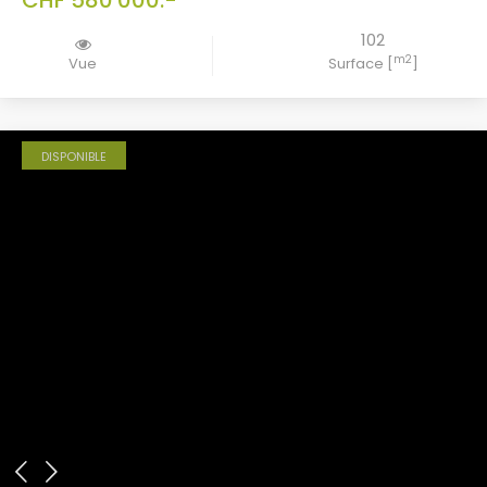
CHF 580'000.-
102
m2
Vue
Surface [
]
DISPONIBLE