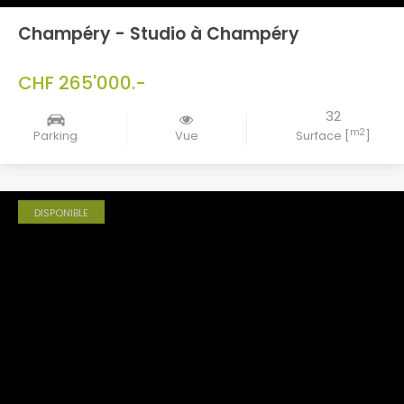
Champéry - Studio à Champéry
CHF 265'000.-
32
m2
Parking
Vue
Surface [
]
DISPONIBLE