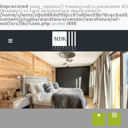
Deprecated
: preg_replace(): Passing null to parameter #3
($subject) of type array|string is deprecated in
/home/clients/a9a586ddf5dcc97a80ec59b78cec5ad
content/plugins/wordfence/vendor/wordfence/wf-
waf/src/lib/rules.php
on line
1896