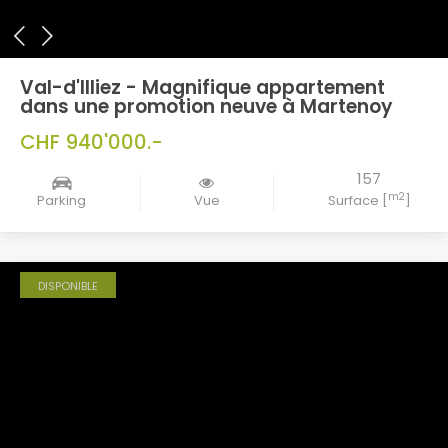
Val-d'Illiez - Magnifique appartement
dans une promotion neuve à Martenoy
CHF 940'000.-
157
m2
Parking
Vue
Surface [
]
DISPONIBLE