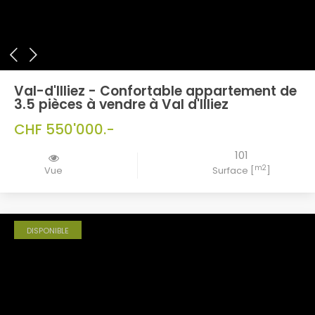
Val-d'Illiez - Confortable appartement de
3.5 pièces à vendre à Val d'Illiez
CHF 550'000.-
101
m2
Vue
Surface [
]
DISPONIBLE