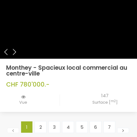
Monthey - Spacieux local commercial au
centre-ville
CHF 780'000.-
147
m2
Vue
Surface [
]
1
2
3
4
5
6
7