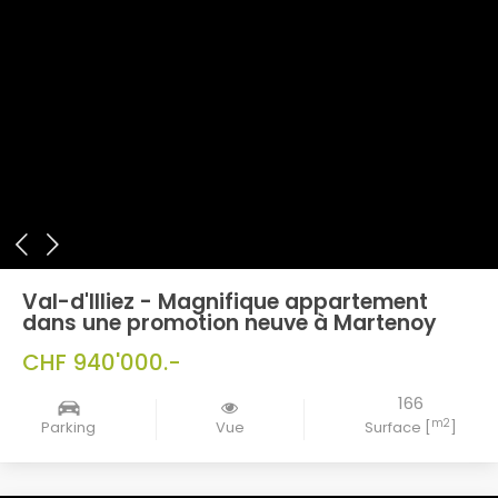
Val-d'Illiez - Magnifique appartement
dans une promotion neuve à Martenoy
CHF 940'000.-
166
m2
Parking
Vue
Surface [
]