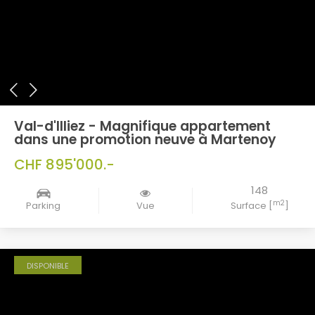
Val-d'Illiez - Magnifique appartement
dans une promotion neuve à Martenoy
CHF 895'000.-
148
m2
Parking
Vue
Surface [
]
DISPONIBLE