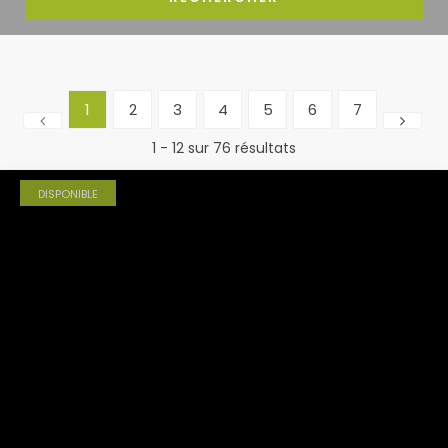
1
2
3
4
5
6
7
1 - 12 sur 76 résultats
DISPONIBLE