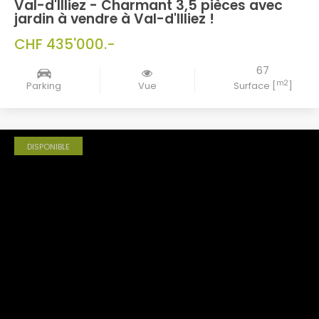
Val-d'Illiez - Charmant 3,5 pièces avec
jardin à vendre à Val-d'Illiez !
CHF 435'000.-
67
m2
Parking
Vue
Surface [
]
DISPONIBLE