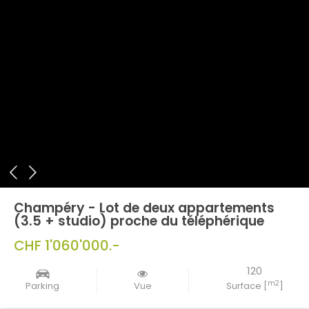
Champéry - Lot de deux appartements
(3.5 + studio) proche du téléphérique
CHF 1'060'000.-
120
m2
Parking
Vue
Surface [
]